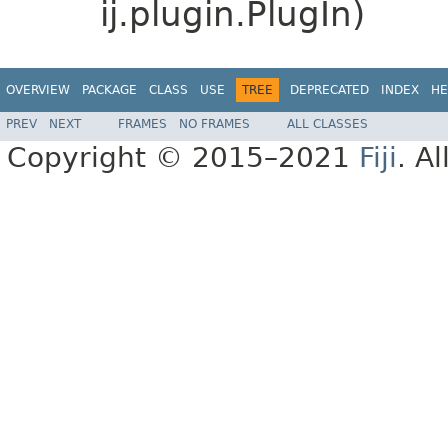
ij.plugin.PlugIn)
OVERVIEW
PACKAGE
CLASS
USE
TREE
DEPRECATED
INDEX
HE
PREV
NEXT
FRAMES
NO FRAMES
ALL CLASSES
Copyright © 2015–2021
Fiji
. A