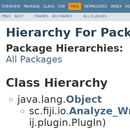
OVERVIEW
PACKAGE
CLASS
USE
TREE
DEPRECATED
INDEX
HE
PREV
NEXT
FRAMES
NO FRAMES
ALL CLASSES
Hierarchy For Packa
Package Hierarchies:
All Packages
Class Hierarchy
java.lang.
Object
sc.fiji.io.
Analyze_Wr
ij.plugin.PlugIn)