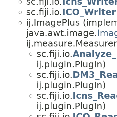
sc.fiji.io.
Icns_Write
sc.fiji.io.
ICO_Writer
ij.ImagePlus (implem
java.awt.image.
Ima
ij.measure.Measure
sc.fiji.io.
Analyze
ij.plugin.PlugIn)
sc.fiji.io.
DM3_Rea
ij.plugin.PlugIn)
sc.fiji.io.
Icns_Rea
ij.plugin.PlugIn)
sc.fiji.io.
ICO_Rea