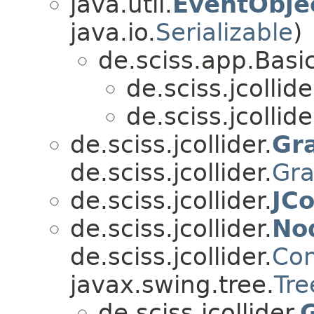
java.util.
EventObje
java.io.
Serializable
)
de.sciss.app.Basi
de.sciss.jcollide
de.sciss.jcollide
de.sciss.jcollider.
Gr
de.sciss.jcollider.
Gr
de.sciss.jcollider.
JCo
de.sciss.jcollider.
No
de.sciss.jcollider.
Con
javax.swing.tree.
Tr
de.sciss.jcollider.