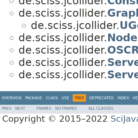
de.sciss.jcollider.
Cons
de.sciss.jcollider.
Grap
de.sciss.jcollider.
UG
de.sciss.jcollider.
Node
de.sciss.jcollider.
OSCR
de.sciss.jcollider.
Serv
de.sciss.jcollider.
Serv
OVERVIEW
PACKAGE
CLASS
USE
TREE
DEPRECATED
INDEX
HE
PREV
NEXT
FRAMES
NO FRAMES
ALL CLASSES
Copyright © 2015–2022
SciJav