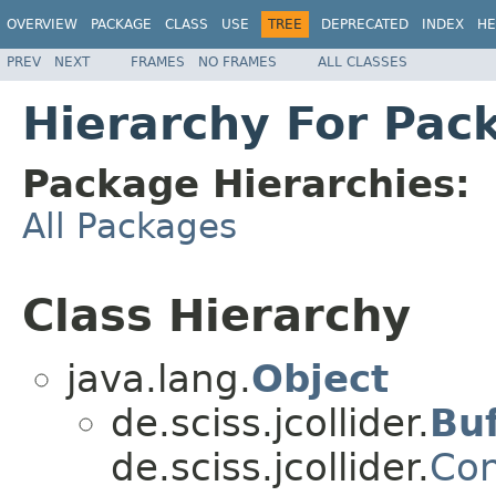
OVERVIEW
PACKAGE
CLASS
USE
TREE
DEPRECATED
INDEX
HE
PREV
NEXT
FRAMES
NO FRAMES
ALL CLASSES
Hierarchy For Pack
Package Hierarchies:
All Packages
Class Hierarchy
java.lang.
Object
de.sciss.jcollider.
Buf
de.sciss.jcollider.
Con