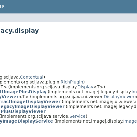
LP
acy.display
.scijava.
Contextual
)
plements org.scijava.plugin.
RichPlugin
)
T> (implements org.scijava.display.
Display
<T>)
ltImagePlusDisplay
(implements net.imagej.legacy.display.
Im
ayViewer
<T> (implements org.scijava.ui.viewer.
DisplayViewer
tractImageDisplayViewer
(implements net.imagej.ui.viewer.
LegacyImageDisplayViewer
(implements net.imagej.legacy.di
PlusDisplayViewer
(implements org.scijava.service.
Service
)
yImageDisplayService
(implements net.imagej.display.
Image