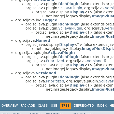
org.scijava.plugin.
RichPlugin
(also extends org.s
org.scijava.plugin.
SciJavaPlugin
, org.scijava.
Vers
org.scijava.display.
Display
<T> (also extend
net.imagej.legacy.display.
ImagePlus
org.scijava.log.
Logged
org.scijava.plugin.
RichPlugin
(also extends org.s
org.scijava.plugin.
SciJavaPlugin
, org.scijava.
Vers
org.scijava.display.
Display
<T> (also extend
net.imagej.legacy.display.
ImagePlus
org.scijava.
Named
org.scijava.display.
Display
<T> (also extends java
net.imagej.legacy.display.
ImagePlusDispl
org.scijava.plugin.
SciJavaPlugin
org.scijava.plugin.
RichPlugin
(also extends org.s
org.scijava.
Prioritized
, org.scijava.
Versioned
)
org.scijava.display.
Display
<T> (also extend
net.imagej.legacy.display.
ImagePlus
org.scijava.
Versioned
org.scijava.plugin.
RichPlugin
(also extends org.s
org.scijava.
Prioritized
, org.scijava.plugin.
SciJavaP
org.scijava.display.
Display
<T> (also extend
net.imagej.legacy.display.
ImagePlus
OVERVIEW
PACKAGE
CLASS
USE
TREE
DEPRECATED
INDEX
HE