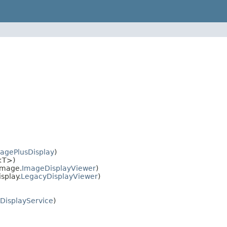
agePlusDisplay
)
<T>)
image.
ImageDisplayViewer
)
splay.
LegacyDisplayViewer
)
DisplayService
)