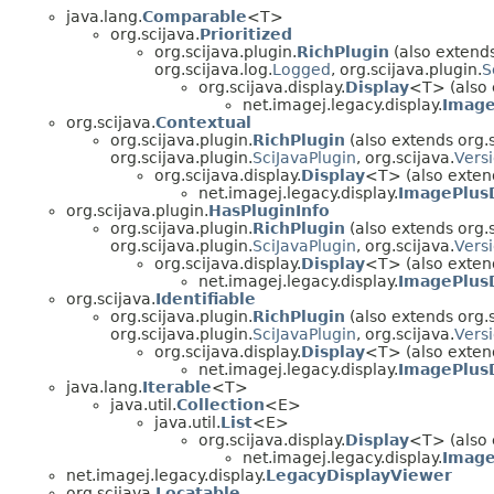
java.lang.
Comparable
<T>
org.scijava.
Prioritized
org.scijava.plugin.
RichPlugin
(also extends
org.scijava.log.
Logged
, org.scijava.plugin.
S
org.scijava.display.
Display
<T> (also e
net.imagej.legacy.display.
Image
org.scijava.
Contextual
org.scijava.plugin.
RichPlugin
(also extends org.s
org.scijava.plugin.
SciJavaPlugin
, org.scijava.
Vers
org.scijava.display.
Display
<T> (also extend
net.imagej.legacy.display.
ImagePlus
org.scijava.plugin.
HasPluginInfo
org.scijava.plugin.
RichPlugin
(also extends org.s
org.scijava.plugin.
SciJavaPlugin
, org.scijava.
Vers
org.scijava.display.
Display
<T> (also extend
net.imagej.legacy.display.
ImagePlus
org.scijava.
Identifiable
org.scijava.plugin.
RichPlugin
(also extends org.s
org.scijava.plugin.
SciJavaPlugin
, org.scijava.
Vers
org.scijava.display.
Display
<T> (also extend
net.imagej.legacy.display.
ImagePlus
java.lang.
Iterable
<T>
java.util.
Collection
<E>
java.util.
List
<E>
org.scijava.display.
Display
<T> (also 
net.imagej.legacy.display.
Image
net.imagej.legacy.display.
LegacyDisplayViewer
org.scijava.
Locatable