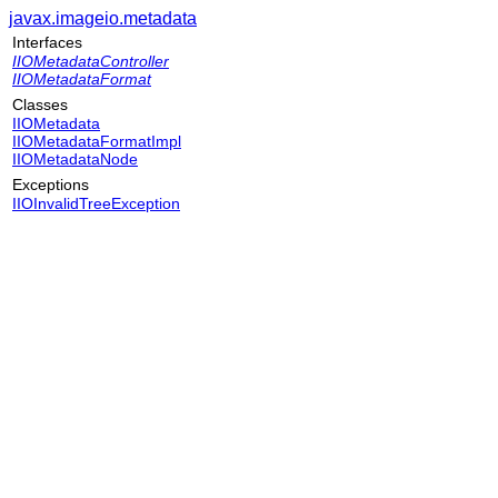
javax.imageio.metadata
Interfaces
IIOMetadataController
IIOMetadataFormat
Classes
IIOMetadata
IIOMetadataFormatImpl
IIOMetadataNode
Exceptions
IIOInvalidTreeException