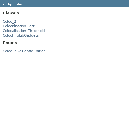
sc.fiji.coloc
Classes
Coloc_2
Colocalisation_Test
Colocalisation_Threshold
ColocImgLibGadgets
Enums
Coloc_2.RoiConfiguration