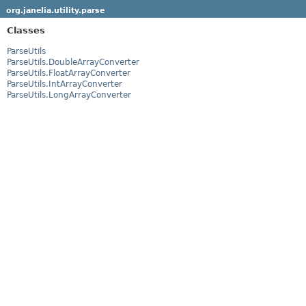
org.janelia.utility.parse
Classes
ParseUtils
ParseUtils.DoubleArrayConverter
ParseUtils.FloatArrayConverter
ParseUtils.IntArrayConverter
ParseUtils.LongArrayConverter