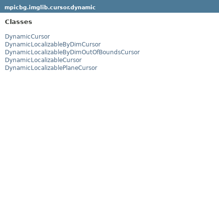
mpicbg.imglib.cursor.dynamic
Classes
DynamicCursor
DynamicLocalizableByDimCursor
DynamicLocalizableByDimOutOfBoundsCursor
DynamicLocalizableCursor
DynamicLocalizablePlaneCursor