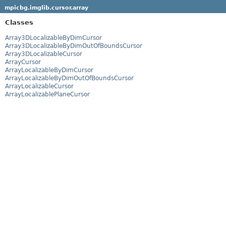
mpicbg.imglib.cursor.array
Classes
Array3DLocalizableByDimCursor
Array3DLocalizableByDimOutOfBoundsCursor
Array3DLocalizableCursor
ArrayCursor
ArrayLocalizableByDimCursor
ArrayLocalizableByDimOutOfBoundsCursor
ArrayLocalizableCursor
ArrayLocalizablePlaneCursor